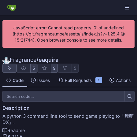
JavaScript error: Cannot read property '0' of undefined
(https://git.fragrance.moe/assets/js/index.js?v=1.25.4 @
15:21744). Open browser console to see more details.
Fragrance
/
eaquira
5
9
5
Code
Issues
Pull Requests
Actions
1
Description
A python 3 command line tool to send game playlog to「舞萌
DX」.
Readme
8.7
MiB