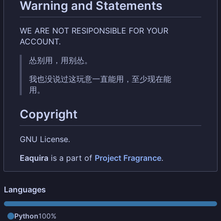
Warning and Statements
WE ARE NOT RESIPONSIBLE FOR YOUR
ACCOUNT.
怂别用，用别怂。
我也没说过这玩意一直能用，至少现在能
用。
Copyright
GNU License.
Eaquira
is a part of
Project Fragrance
.
Languages
Python
100%