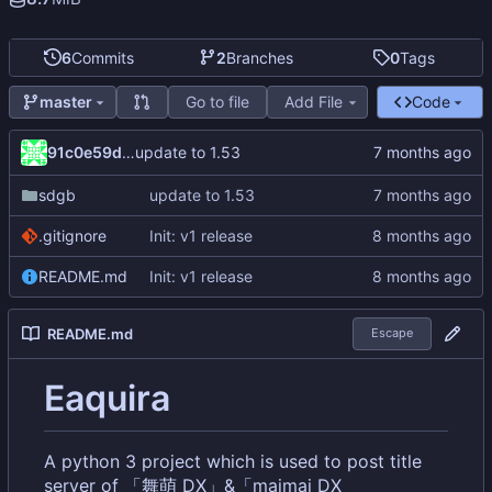
6
Commits
2
Branches
0
Tags
Go to file
Add File
Code
master
91c0e59d-6161-45ab-8aa4-2371574db28f
update to 1.53
sdgb
update to 1.53
.gitignore
Init: v1 release
README.md
Init: v1 release
README.md
Escape
Eaquira
A python 3 project which is used to post title
server of 「舞萌 DX」&「maimai DX